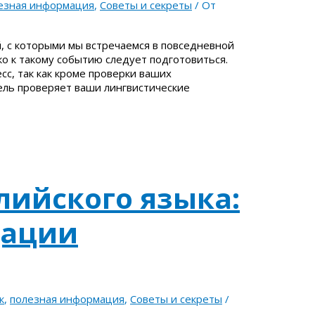
езная информация
,
Советы и секреты
/ От
, с которыми мы встречаемся в повседневной
ко к такому событию следует подготовиться.
сс, так как кроме проверки ваших
ль проверяет ваши лингвистические
лийского языка:
дации
к
,
полезная информация
,
Советы и секреты
/