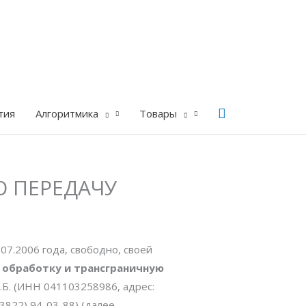
Поиск
тия
Алгоритмика
Товары
Ю ПЕРЕДАЧУ
7.2006 года, свободно, своей
а обработку и трансграничную
Б. (ИНН 041103258986, адрес:
 (3822) 94-03-88) (далее —