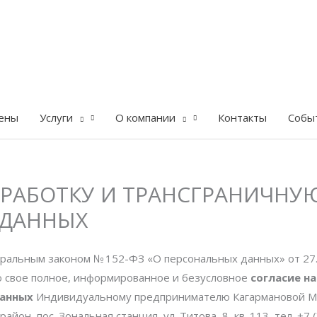
ены
Услуги
О компании
Контакты
Собы
БРАБОТКУ И ТРАНСГРАНИЧНУ
 ДАННЫХ
ральным законом № 152-ФЗ «О персональных данных» от 27.0
ю свое полное, информированное и безусловное
согласие н
данных
Индивидуальному предпринимателю Кагармановой М.
айон, пос. Зональная станция, ул. Титова, 8, кв. 113, тел. +7