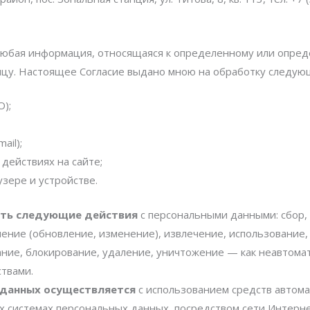
юбая информация, относящаяся к определенному или опред
цу. Настоящее Согласие выдано мною на обработку следую
О);
ail);
действиях на сайте;
узере и устройстве.
ть следующие действия
с персональными данными: сбор, 
нение (обновление, изменение), извлечение, использование, 
ание, блокирование, удаление, уничтожение — как неавтома
твами.
 данных осуществляется
с использованием средств автома
 системах персональных данных, посредством сети Интерне