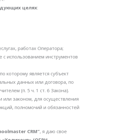
едующих целях
:
услугах, работах Оператора;
ле с использованием инструментов
по которому является субъект
альных данных или договора, по
лем (п. 5 ч. 1 ст. 6 Закона).
 или законом, для осуществления
кций, полномочий и обязанностей
hoolmaster CRM”
, я даю свое
 «Холихоуп» (ОГРН