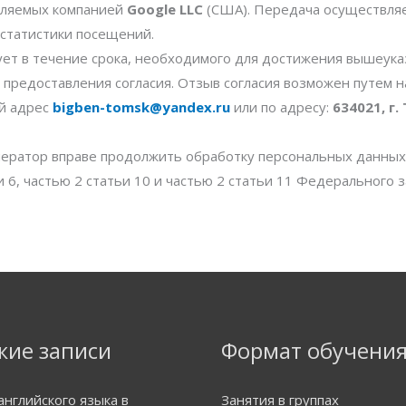
вляемых компанией
Google LLC
(США). Передача осуществляе
 статистики посещений.
ет в течение срока, необходимого для достижения вышеука
та предоставления согласия. Отзыв согласия возможен путем 
й адрес
bigben-tomsk@yandex.ru
или по адресу:
634021, г.
Оператор вправе продолжить обработку персональных данных
ьи 6, частью 2 статьи 10 и частью 2 статьи 11 Федерального
жие записи
Формат обучени
английского языка в
Занятия в группах