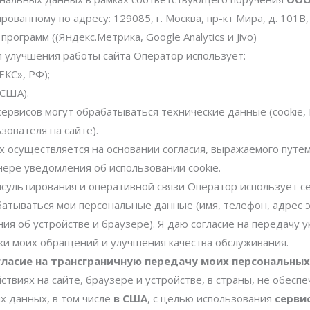
рованному по адресу: 129085, г. Москва, пр-кт Мира, д. 101В, 
рограмм ((Яндекс.Метрика, Google Analytics и Jivo)
 улучшения работы сайта Оператор использует:
КС», РФ);
 США).
ервисов могут обрабатываться технические данные (cookie, 
зователя на сайте).
 осуществляется на основании согласия, выражаемого путе
нере уведомления об использовании cookie.
ультирования и оперативной связи Оператор использует серви
батываться мои персональные данные (имя, телефон, адрес 
ния об устройстве и браузере). Я даю согласие на передачу
отки моих обращений и улучшения качества обслуживания.
гласие на трансграничную передачу моих персональны
ствиях на сайте, браузере и устройстве, в страны, не обе
х данных, в том числе
в США
, с целью использования
серви