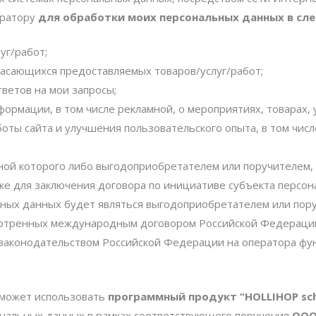
ератору
для обработки моих персональных данных в сл
уг/работ;
асающихся предоставляемых товаров/услуг/работ;
тветов на мои запросы;
ормации, в том числе рекламной, о мероприятиях, товарах, 
оты сайта и улучшения пользовательского опыта, в том чис
ной которого либо выгодоприобретателем или поручителем, 
же для заключения договора по инициативе субъекта персон
ых данных будет являться выгодоприобретателем или поручите
отренных международным договором Российской Федерации
законодательством Российской Федерации на оператора фун
р может использовать
программный продукт “HOLLIHOP sc
сональных данных в рамках соответствующего поручения
ООО