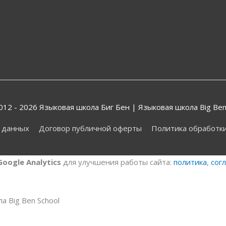
2012 - 2026
Языковая школа Биг Бен
| Языковая школа Big Ben
х данных
Договор публичной оферты
Политика обработк
Google Analytics
для улучшения работы сайта:
политика
,
сог
 Big Ben School