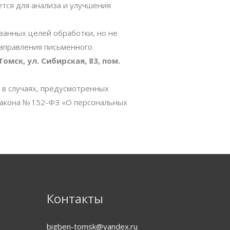
тся для анализа и улучшения
занных целей обработки, но не
направления письменного
 Томск, ул. Сибирская, 83, пом.
 в случаях, предусмотренных
 закона № 152-ФЗ «О персональных
я
Контакты
WhatsApp
ВКонтакте
Instagram
bigben-tomsk@yandex.ru