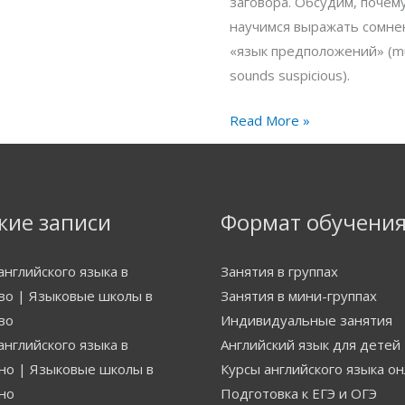
заговора. Обсудим, почему
научимся выражать сомне
«язык предположений» (mus
sounds suspicious).
Read More »
жие записи
Формат обучени
английского языка в
Занятия в группах
о | Языковые школы в
Занятия в мини-группах
во
Индивидуальные занятия
английского языка в
Английский язык для детей
о | Языковые школы в
Курсы английского языка о
но
Подготовка к ЕГЭ и ОГЭ