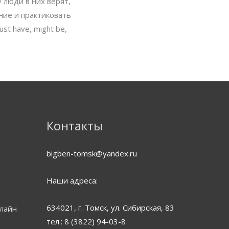
 люди в них верят,
ние и практиковать
t have, might be,
WhatsApp
ВКонтакте
Instagram
я
Контакты
bigben-tomsk@yandex.ru
Наши адреса:
634021, г. Томск, ул. Сибирская, 83
нлайн
тел.: 8 (3822) 94-03-8