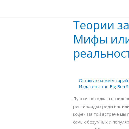
Теории за
Теории
заговора:
Мифы ил
Мифы
или
реальнос
реальность?
Оставьте комментарий
Издательство Big Ben S
Лунная походка в павильо
рептилоиды среди нас или
кофе? На той встрече мы 
самых безумных и популя