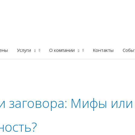
ены
Услуги
О компании
Контакты
Собы
и заговора: Мифы или
ность?