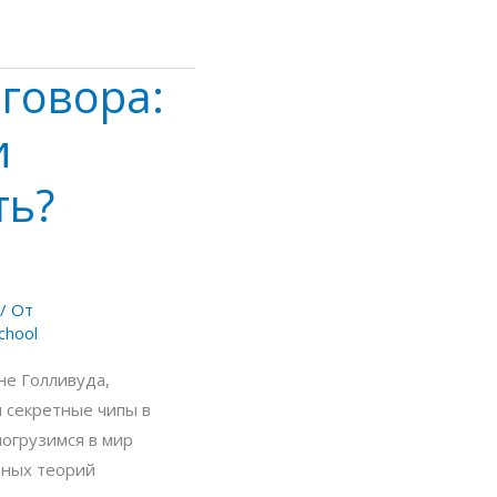
говора:
и
ть?
/ От
chool
не Голливуда,
 секретные чипы в
погрузимся в мир
рных теорий