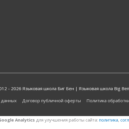
2012 - 2026
Языковая школа Биг Бен
| Языковая школа Big Ben
х данных
Договор публичной оферты
Политика обработк
Google Analytics
для улучшения работы сайта:
политика
,
сог