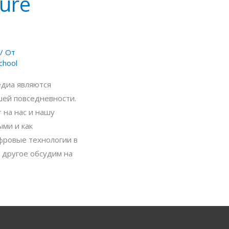
ture
/ От
chool
едиа являются
ей повседневности.
 на нас и нашу
ыми и как
фровые технологии в
 другое обсудим на