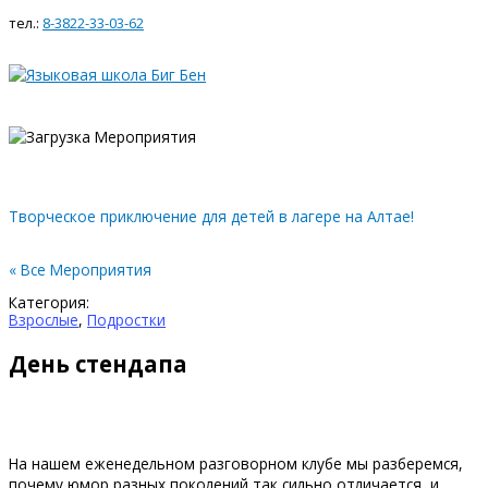
Главное
Перейти
WhatsApp
ВКонтакте
Instagram
меню
тел.:
8-3822-33-03-62
к
содержимому
Творческое приключение для детей в лагере на Алтае!
« Все Мероприятия
Категория:
Взрослые
,
Подростки
День стендапа
На нашем еженедельном разговорном клубе мы разберемся,
почему юмор разных поколений так сильно отличается, и