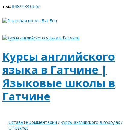
Главное
Перейти
Курсы
WhatsApp
ВКонтакте
Instagram
тел.:
8-3822-33-03-62
меню
к
английского
содержимому
языка
в
Гатчине
|
Языковые
школы
в
Курсы английского
Гатчине
языка в Гатчине |
Языковые школы в
Гатчине
Оставьте комментарий
/
Курсы английского в городах
/
От
Eskhat