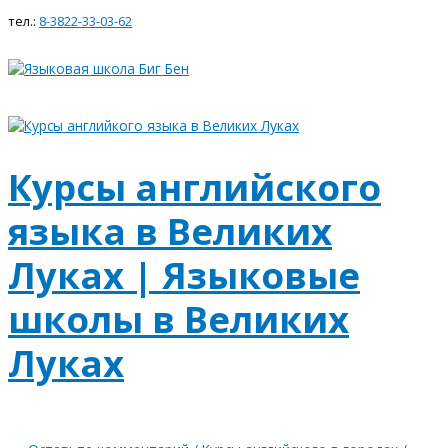
Главное
Перейти
Курсы
меню
тел.:
8-3822-33-03-62
к
английского
содержимому
языка
в
Великих
Луках
|
Языковые
школы
Курсы английского
в
Великих
языка в Великих
Луках
Луках | Языковые
школы в Великих
Луках