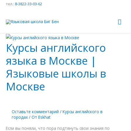
Перейти
тел.:
8-3822-33-03-62
к
содержимому
Гла
ме
Курсы английского
Курсы
английского
языка в Москве |
языка
в
Языковые школы в
Москве
|
Москве
Языковые
школы
в
Москве
Оставьте комментарий
/
Курсы английского в
городах
/ От
Eskhat
Если вы поняли, что пора подтянуть свои знания по