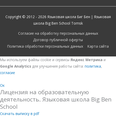
Copyright © 2012 - 2026
Языковая школа Биг Бен
| Языковая
школа Big Ben School Tomsk
Согласие на обработку персональных данных
Договор публичной оферты
Политика обработки персональных данных
Карта сайта
Мы используем файлы cookie и сервисы
Яндекс Метрика
и
Google Analytics
для улучшения работы сайта:
политика
,
согласие
Ок
Лицензия на образовательную
деятельность. Языковая школа Big Ben
School
Скачать выписку в pdf