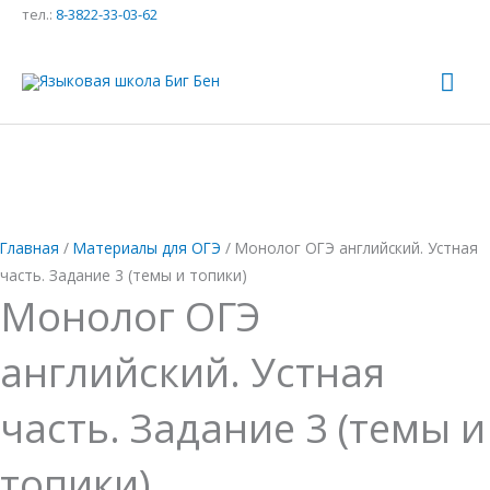
Перейти
Количество
Первоначальная
Текущая
тел.:
8-3822-33-03-62
к
товара
цена
цена:
содержимому
Монолог
составляла
500,00 ₽.
Гла
ОГЭ
1200,00 ₽.
ме
английский.
Устная
часть.
Задание
3
Главная
/
Материалы для ОГЭ
/ Монолог ОГЭ английский. Устная
(темы
часть. Задание 3 (темы и топики)
и
Монолог ОГЭ
топики)
английский. Устная
часть. Задание 3 (темы и
топики)