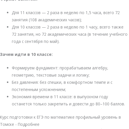
Для
11
классов —
2
раза
в
неделю
по
1,5
часа
,
всего
72
занятия
(
108
академических
часов);
Для
10
классов —
2
раза
в
неделю
по
1
часу
,
всего
также
72
занятия
,
но
72
академических
часа
(
в
течение
учебного
года
с
сентября
по
май).
Зачем
идти
в
10
классе:
Формируем
фундамент:
прорабатываем
алгебру,
геометрию,
текстовые
задачи
и
логику;
Без
давления:
без
спешки,
в
комфортном
темпе
и
с
постепенным
усложнением;
Экономия
времени
в
11
классе:
в
выпускном
году
останется
только
закрепить
и
довести
до
80–
100
баллов.
Курс подготовки к ЕГЭ по математике профильный уровень в
Томске - Подробнее