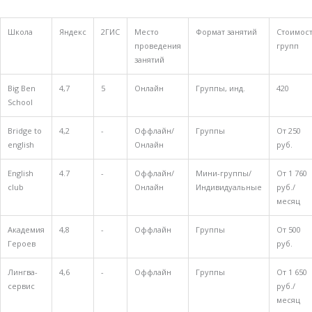
Школа
Яндекс
2ГИС
Место
Формат занятий
Стоимос
проведения
групп
занятий
Big Ben
4,7
5
Онлайн
Группы, инд.
420
School
Bridge to
4,2
-
Оффлайн/
Группы
От 250
english
Онлайн
руб.
English
4.7
-
Оффлайн/
Мини-группы/
От 1 760
club
Онлайн
Индивидуальные
руб./
месяц
Академия
4,8
-
Оффлайн
Группы
От 500
Героев
руб.
Лингва-
4,6
-
Оффлайн
Группы
От 1 650
сервис
руб./
месяц