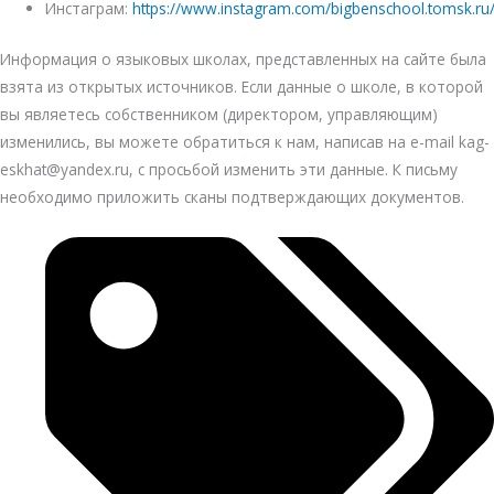
Инстаграм:
https://www.instagram.com/bigbenschool.tomsk.ru
Информация о языковых школах, представленных на сайте была
взята из открытых источников. Если данные о школе, в которой
вы являетесь собственником (директором, управляющим)
изменились, вы можете обратиться к нам, написав на e-mail kag-
eskhat@yandex.ru, с просьбой изменить эти данные. К письму
необходимо приложить сканы подтверждающих документов.