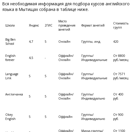
Вся необходимая информация для подбора курсов английского
языка в Мытищах собрана в таблице ниже.
Место
Стоимость
Школа
Яндекс
2ГИС
проведения
Формат занятий
групп
занятий
Big Ben
4,7
5
Онлайн
Группы, инд.
420
School
English
Оффлайн/
Группы/
От 8800
4,5
-
forever
Онлайн
Индивидуальные
руб./месяц
Language
Оффлайн/
Группы/
От 7571
5
5
Link
Онлайн
Индивидуальные
руб./месяц
Англичанка
Оффлайн/
Группы/
От 400
5
5
Онлайн
Индивидуально
руб.
Okey
Группы/
От 900
5
5
Оффлайн
English
Индивидуально
руб.
Оффлайн/
Мини-группы/
От 1100