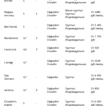
ИнгМо
5
-
Онлайн
Индивидуальные
руб.
Мини-группы/
Модерн
Оффлайн/
От 4480
5
5
Группы/
инглиш
Онлайн
руб./месяц
Индивидуально
Оффлайн/
Группы/
От 5 400
Best friends
5
-
Онлайн
Индивидуально
руб./месяц
Оффлайн/
Группы/
От 1 700
Wonderland
4,7
5
Онлайн
Индивидуально
руб.
Оффлайн/
Группы/
От 500
I-land.club
4,6
3
Онлайн
Индивидуально
руб.
Оффлайн/
Группы/
От 4240
L-bridge
4,7
-
Онлайн
Индивидуальные
руб./месяц
Про-
От 6 900
4,7
-
Оффлайн
Группы
Лэнгвич
руб./месяц
Оффлайн/
Группы/
От 800
Varibrus
4,7
0
Онлайн
Индивидуально
руб.
Elizabeth's
Оффлайн/
Группы/
От 6 000
5
-
english
Онлайн
Индивидуально
руб./месяц