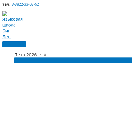
Главное
Перейти
Поиск:
Поиск
тел.:
8-3822-33-03-62
меню
к
содержимому
Лето 2026