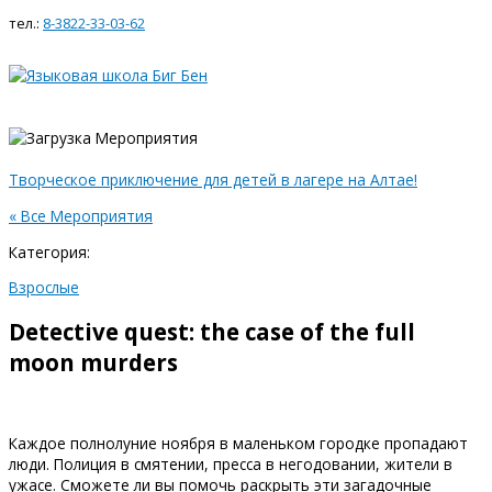
Главное
Перейти
WhatsApp
ВКонтакте
Instagram
меню
тел.:
8-3822-33-03-62
к
содержимому
Творческое приключение для детей в лагере на Алтае!
« Все Мероприятия
Категория:
Взрослые
Detective quest: the case of the full
moon murders
Каждое полнолуние ноября в маленьком городке пропадают
люди. Полиция в смятении, пресса в негодовании, жители в
ужасе. Сможете ли вы помочь раскрыть эти загадочные