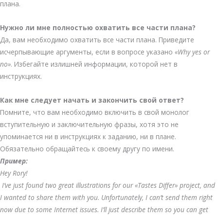
плана.
Нужно ли мне полностью охватить все части плана?
Да, вам необходимо охватить все части плана. Приведите
исчерпывающие аргументы, если в вопросе указано
«Why yes or
no»
. Избегайте излишней информации, которой нет в
инструкциях.
Как мне следует начать и закончить свой ответ?
Помните, что вам необходимо включить в свой монолог
вступительную и заключительную фразы, хотя это не
упоминается ни в инструкциях к заданию, ни в плане.
Обязательно обращайтесь к своему другу по имени.
Пример:
Hey Rory!
I’ve just found two great illustrations for our «Tastes Differ» project, and
I wanted to share them with you. Unfortunately, I can’t send them right
now due to some Internet issues. I’ll just describe them so you can get